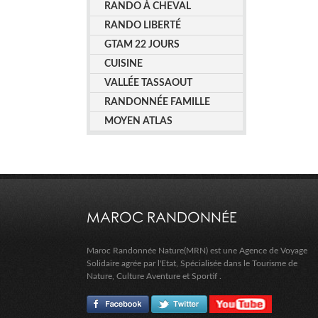
RANDO À CHEVAL
RANDO LIBERTÉ
GTAM 22 JOURS
CUISINE
VALLÉE TASSAOUT
RANDONNÉE FAMILLE
MOYEN ATLAS
MAROC RANDONNÉE
Maroc Randonnée Nature(MRN) est une Agence de Voyage
Solidaire agrée par l'Etat, Spécialisée dans le Tourisme de
Nature, Culture Aventure et Sportif .