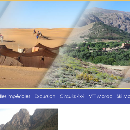
illes impériales
Excursion
Circuits 4x4
VTT Maroc
Ski M