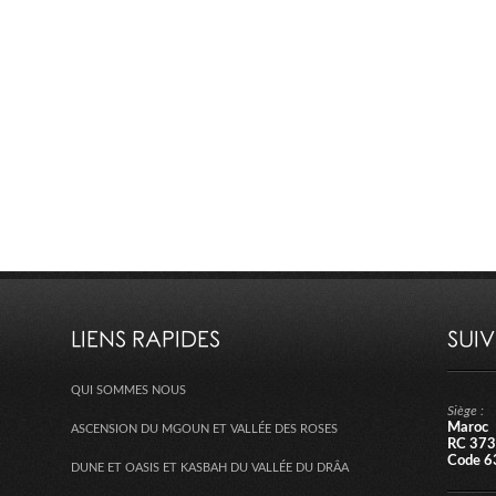
LIENS RAPIDES
SUI
QUI SOMMES NOUS
Siège :
Maroc
ASCENSION DU MGOUN ET VALLÉE DES ROSES
RC 373
Code 6
DUNE ET OASIS ET KASBAH DU VALLÉE DU DRÂA