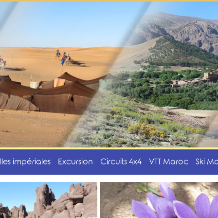
illes impériales
Excursion
Circuits 4x4
VTT Maroc
Ski M