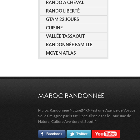
RANDO À CHEVAL
RANDO LIBERTÉ
GTAM 22 JOURS
CUISINE
VALLÉE TASSAOUT
RANDONNÉE FAMILLE
MOYEN ATLAS
MAROC RANDONNÉE
Maroc Randonnée Nature(MRN) est une Agence de Voyage
Solidaire agrée par l'Etat, Spécialisée dans le Tourisme de
Nature, Culture Aventure et Sportif .