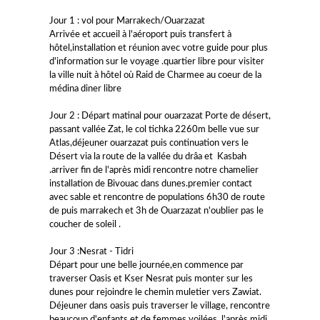
Jour 1 : vol pour Marrakech/Ouarzazat
Arrivée et accueil à l'aéroport puis transfert à
hôtel,installation et réunion avec votre guide pour plus
d'information sur le voyage .quartier libre pour visiter
la ville nuit à hôtel où Raid de Charmee au coeur de la
médina diner libre
Jour 2 : Départ matinal pour ouarzazat Porte de désert,
passant vallée Zat, le col tichka 2260m belle vue sur
Atlas,déjeuner ouarzazat puis continuation vers le
Désert via la route de la vallée du drâa et Kasbah
.arriver fin de l'après midi rencontre notre chamelier
installation de Bivouac dans dunes.premier contact
avec sable et rencontre de populations 6h30 de route
de puis marrakech et 3h de Ouarzazat n'oublier pas le
coucher de soleil .
Jour 3 :Nesrat - Tidri
Départ pour une belle journée,en commence par
traverser Oasis et Kser Nesrat puis monter sur les
dunes pour rejoindre le chemin muletier vers Zawiat.
Déjeuner dans oasis puis traverser le village, rencontre
beaucoup d'enfants et de femmes voilées .l'après midi