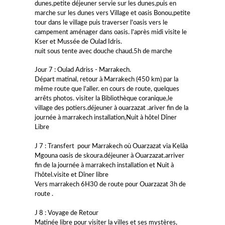
dunes,petite déjeuner servie sur les dunes,puis en
marche sur les dunes vers Village et oasis Bonou,petite
tour dans le village puis traverser l'oasis vers le
campement aménager dans oasis. l'après midi visite le
Kser et Mussée de Oulad Idris.
nuit sous tente avec douche chaud.5h de marche
Jour 7 : Oulad Adriss - Marrakech.
Départ matinal, retour à Marrakech (450 km) par la
même route que l'aller. en cours de route, quelques
arrêts photos. visiter la Bibliothèque coranique,le
village des potiers.déjeuner à ouarzazat .ariver fin de la
journée à marrakech installation,Nuit à hôtel Dîner
Libre
J 7 : Transfert pour Marrakech où Ouarzazat via Kelâa
Mgouna oasis de skoura.déjeuner à Ouarzazat.arriver
fin de la journée à marrakech installation et Nuit à
l'hôtel.visite et Dîner libre
Vers marrakech 6H30 de route pour Ouarzazat 3h de
route .
J 8 : Voyage de Retour
Matinée libre pour visiter la villes et ses mystères,