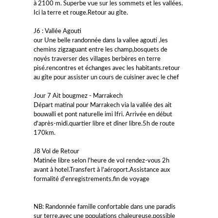
à 2100 m. Superbe vue sur les sommets et les vallées.
Ici la terre et rouge.Retour au gîte.
J6 : Vallée Agouti
our Une belle randonnée dans la vallee agouti ,les
chemins zigzaguant entre les champ,bosquets de
noyés traverser des villages berbères en terre
pisé.rencontres et échanges avec les habitants.retour
au gîte pour assister un cours de cuisiner avec le chef
Jour 7 Ait bougmez - Marrakech
Départ matinal pour Marrakech via la vallée des ait
bouwalli et pont naturelle imi Ifri. Arrivée en début
d'après-midi.quartier libre et dîner libre.5h de route
170km.
J8 Vol de Retour
Matinée libre selon l'heure de vol rendez-vous 2h
avant à hotel.Transfert à l'aéroport.Assistance aux
formalité d'enregistrements.fin de voyage
NB: Randonnée famille confortable dans une paradis
sur terre,avec une populations chaleureuse.possible