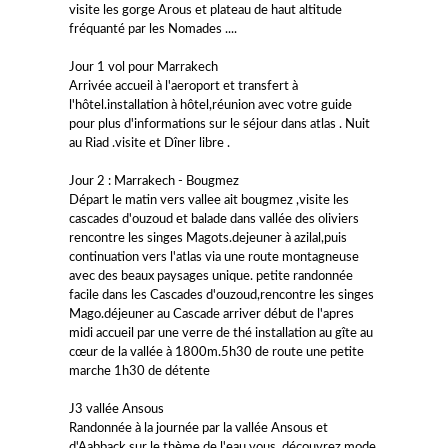
visite les gorge Arous et plateau de haut altitude
fréquanté par les Nomades ....
Jour 1 vol pour Marrakech
Arrivée accueil à l'aeroport et transfert à
l'hôtel.installation à hôtel,réunion avec votre guide
pour plus d'informations sur le séjour dans atlas . Nuit
au Riad .visite et Dîner libre .
Jour 2 : Marrakech - Bougmez
Départ le matin vers vallee ait bougmez ,visite les
cascades d'ouzoud et balade dans vallée des oliviers
rencontre les singes Magots.dejeuner à azilal,puis
continuation vers l'atlas via une route montagneuse
avec des beaux paysages unique. petite randonnée
facile dans les Cascades d'ouzoud,rencontre les singes
Mago.déjeuner au Cascade arriver début de l'apres
midi accueil par une verre de thé installation au gîte au
cœur de la vallée à 1800m.5h30 de route une petite
marche 1h30 de détente
J3 vallée Ansous
Randonnée à la journée par la vallée Ansous et
d'Aabback sur le thème de l'eau,vous découvrez mode