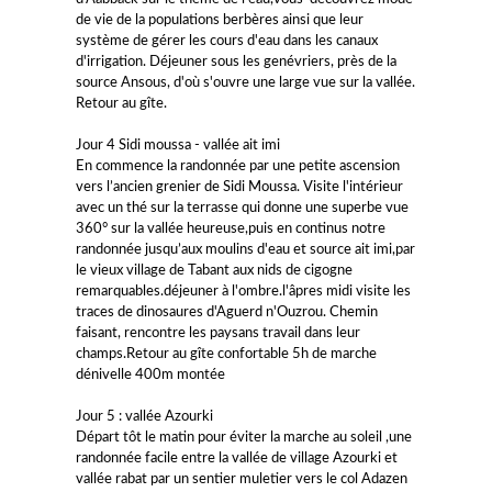
de vie de la populations berbères ainsi que leur
système de gérer les cours d'eau dans les canaux
d'irrigation. Déjeuner sous les genévriers, près de la
source Ansous, d'où s'ouvre une large vue sur la vallée.
Retour au gîte.
Jour 4 Sidi moussa - vallée ait imi
En commence la randonnée par une petite ascension
vers l’ancien grenier de Sidi Moussa. Visite l'intérieur
avec un thé sur la terrasse qui donne une superbe vue
360° sur la vallée heureuse,puis en continus notre
randonnée jusqu’aux moulins d'eau et source ait imi,par
le vieux village de Tabant aux nids de cigogne
remarquables.déjeuner à l'ombre.l'âpres midi visite les
traces de dinosaures d'Aguerd n'Ouzrou. Chemin
faisant, rencontre les paysans travail dans leur
champs.Retour au gîte confortable 5h de marche
dénivelle 400m montée
Jour 5 : vallée Azourki
Départ tôt le matin pour éviter la marche au soleil ,une
randonnée facile entre la vallée de village Azourki et
vallée rabat par un sentier muletier vers le col Adazen