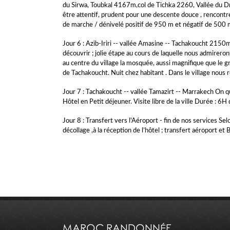
du Sirwa, Toubkal 4167m,col de Tichka 2260, Vallée du Dra
être attentif, prudent pour une descente douce , rencontr
de marche / dénivelé positif de 950 m et négatif de 500 
Jour 6 : Azib-Iriri -- vallée Amasine -- Tachakoucht 2150m
découvrir ; jolie étape au cours de laquelle nous admirero
au centre du village la mosquée, aussi magnifique que le g
de Tachakoucht. Nuit chez habitant . Dans le village nous r
Jour 7 : Tachakoucht -- vallée Tamazirt -- Marrakech On qui
Hôtel en Petit déjeuner. Visite libre de la ville Durée : 6
Jour 8 : Transfert vers l'Aéroport - fin de nos services Se
décollage ,à la réception de l’hôtel ; transfert aéroport e
MAROC RANDONNÉE