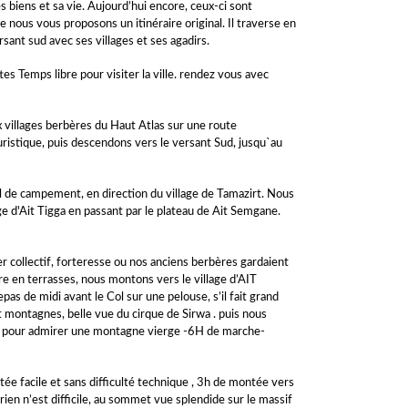
es biens et sa vie. Aujourd’hui encore, ceux-ci sont
 nous vous proposons un itinéraire original. Il traverse en
rsant sud avec ses villages et ses agadirs.
es Temps libre pour visiter la ville. rendez vous avec
 villages berbères du Haut Atlas sur une route
ristique, puis descendons vers le versant Sud, jusqu`au
l de campement, en direction du village de Tamazirt. Nous
ge d'Ait Tigga en passant par le plateau de Ait Semgane.
 collectif, forteresse ou nos anciens berbères gardaient
ure en terrasses, nous montons vers le village d’AIT
 de midi avant le Col sur une pelouse, s’il fait grand
t montagnes, belle vue du cirque de Sirwa . puis nous
é pour admirer une montagne vierge -6H de marche-
tée facile et sans difficulté technique , 3h de montée vers
rien n’est difficile, au sommet vue splendide sur le massif