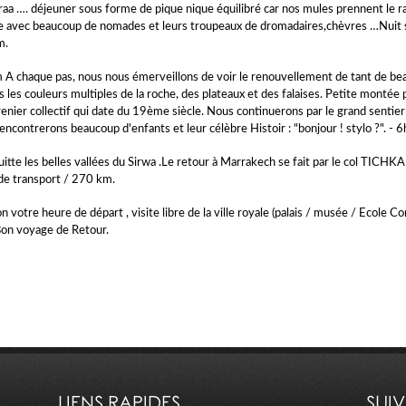
a …. déjeuner sous forme de pique nique équilibré car nos mules prennent le racc
e avec beaucoup de nomades et leurs troupeaux de dromadaires,chèvres …Nuit sou
m.
 A chaque pas, nous nous émerveillons de voir le renouvellement de tant de beau
ns les couleurs multiples de la roche, des plateaux et des falaises. Petite monté
renier collectif qui date du 19ème siècle. Nous continuerons par le grand sentie
encontrerons beaucoup d'enfants et leur célèbre Histoir : "bonjour ! stylo ?". - 
tte les belles vallées du Sirwa .Le retour à Marrakech se fait par le col TICHKA .
H de transport / 270 km.
lon votre heure de départ , visite libre de la ville royale (palais / musée / Eco
t Bon voyage de Retour.
LIENS RAPIDES
SUI