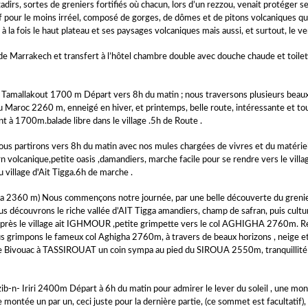
gadirs, sortes de greniers fortifiés où chacun, lors d’un rezzou, venait protéger s
f pour le moins irréel, composé de gorges, de dômes et de pitons volcaniques que
à la fois le haut plateau et ses paysages volcaniques mais aussi, et surtout, le ve
 de Marrakech et transfert à l’hôtel chambre double avec douche chaude et toilett
- Tamallakout 1700 m Départ vers 8h du matin ; nous traversons plusieurs beaux
 Maroc 2260 m, enneigé en hiver, et printemps, belle route, intéressante et tou
ant à 1700m.balade libre dans le village .5h de Route .
ous partirons vers 8h du matin avec nos mules chargées de vivres et du matérie
n volcanique,petite oasis ,damandiers, marche facile pour se rendre vers le villa
u village d'Ait Tigga.6h de marche .
gha 2360 m) Nous commençons notre journée, par une belle découverte du grenier
nous découvrons le riche vallée d’AIT Tigga amandiers, champ de safran, puis cult
près le village ait IGHMOUR ,petite grimpette vers le col AGHIGHA 2760m. Repas
ous grimpons le fameux col Aghigha 2760m, à travers de beaux horizons , neige e
 le Bivouac à TASSIROUAT un coin sympa au pied du SIROUA 2550m, tranquillit
ib-n- Iriri 2400m Départ à 6h du matin pour admirer le lever du soleil , une mon
montée un par un, ceci juste pour la dernière partie, (ce sommet est facultatif), 