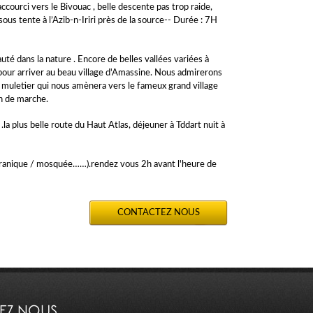
ourci vers le Bivouac , belle descente pas trop raide,
s tente à l’Azib-n-Iriri près de la source-- Durée : 7H
té dans la nature . Encore de belles vallées variées à
e pour arriver au beau village d'Amassine. Nous admirerons
r muletier qui nous amènera vers le fameux grand village
6h de marche.
la plus belle route du Haut Atlas, déjeuner à Tddart nuit à
le Coranique / mosquée……).rendez vous 2h avant l'heure de
CONTACTEZ NOUS
VEZ NOUS