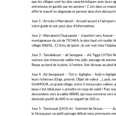
que les villages sont les plus caractéristiques avec leurs a
entretenus et gardés par les anciens ! C’est dans ce massi
effet le massif en diagonale et permet ainsi d’en découvrir 
Jour 1 : Arrivée à Marrakech - Accueil assuré à l’aéroport
votre guide le soir pour plus d’informations.
Jour 2 : Marrakech/Ouarzazate -- transfert vers Anezal -
montagneuse du col de TICHKA, le plus haut col routièr du
village ANZAL, 12 Kms de lpiste ; le soir nuit chez l’habit
Jour 3 : Tamallakout -- ait Semgane -- Ait Tigga 1970m N
suivons une minuscule vallée très jolie. paysage de wester
Repas au bord de la piste, à l'ombre. Soir bivouac au pied d
Jour 4 : Aït Semganett -- Tizi-n- Aghigha -- Azib-n-Aghi
leurs richesses (Orge, poterie, Objet de valeur …), puis, 
IGHMOUR, un grand village, entre 2 minuscules vallées ;a
beau c’est idéal pour y prendre un coup de soleil ! Puis n
descendons vers la vallée IRRIRI, qui nous emmène vers
dénivelé positif de 800 m et négatif de 300 m.
Jour 5 : Tassirouat (2450 m) - Sommet de Siroua ------- Az
le Siroua,pour un petit passage délicat nous prévoyons une 