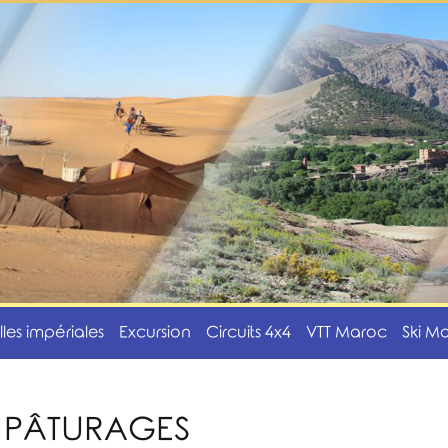
illes impériales
Excursion
Circuits 4x4
VTT Maroc
Ski M
ST PÂTURAGES