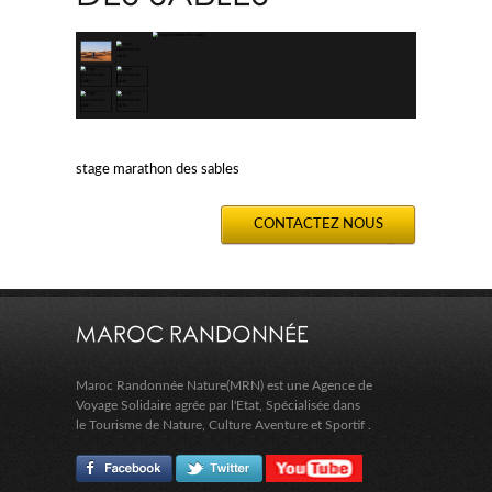
stage marathon des sables
CONTACTEZ NOUS
MAROC RANDONNÉE
Maroc Randonnée Nature(MRN) est une Agence de
Voyage Solidaire agrée par l'Etat, Spécialisée dans
le Tourisme de Nature, Culture Aventure et Sportif .