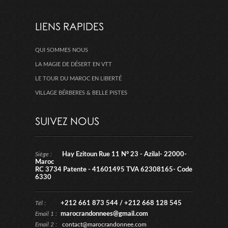
LIENS RAPIDES
QUI SOMMES NOUS
LA MAGIE DE DÉSERT EN VTT
LE TOUR DU MAROC EN LIBERTÉ
VILLAGE BÉRBERES & BELLE PISTES
SUIVEZ NOUS
Siège :
Hay Ezitoun Rue 11 N° 23 - Azilal- 22000-
Maroc
RC 3734 Patente - 41601495 TVA 62308165- Code
6330
Tél :
+212 661 873 544 / +212 668 128 545
Email 1 :
marocrandonnees@gmail.com
Email 2 :
contact@marocrandonnee.com